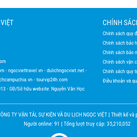
 VIỆT
CHÍNH SÁC
Chính sách quy 
Chính sách bảo 
Chính sách bảo m
com
Chính sách vận 
om
-
ngocviettravel.vn
-
dulichngocviet.net
-
Chính sách quy tr
ichcampuchia.vn
-
tourvip24h.com
Điều khoản và qu
13 - GĐ/Sở hữu website: Nguyễn Văn Học
CÔNG TY VẬN TẢI, SỰ KIỆN VÀ DU LỊCH NGỌC VIỆT |
Thiết kế và 
Người online: 91 | Tổng lượt truy cập: 35,210,052