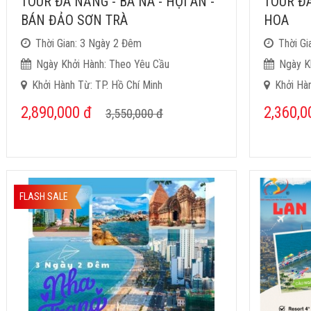
TOUR ĐÀ NẴNG - BÀ NÀ - HỘI AN -
TOUR Đ
BÁN ĐẢO SƠN TRÀ
HOA
Thời Gian: 3 Ngày 2 Đêm
Thời Gi
Ngày Khởi Hành: Theo Yêu Cầu
Ngày K
Khởi Hành Từ: TP. Hồ Chí Minh
Khởi Hàn
2,890,000
đ
2,360,
3,550,000
đ
FLASH SALE