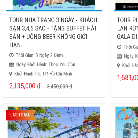
TOUR NHA TRANG 3 NGÀY - KHÁCH
TOUR PH
SẠN 3,4,5 SAO - TẶNG BUFFET HẢI
LAN RỪN
SẢN + UỐNG BEER KHÔNG GIỚI
GALA D
HẠN
Thời G
Thời Gian: 3 Ngày 2 Đêm
Ngày K
Ngày Khởi Hành: Theo Yêu Cầu
Khởi Hàn
Khởi Hành Từ: TP. Hồ Chí Minh
1,581,
2,135,000
đ
3,450,000
đ
FLASH SALE