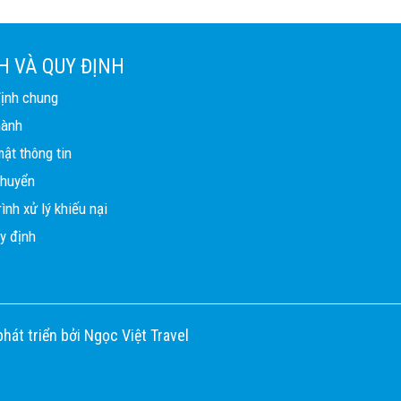
H VÀ QUY ĐỊNH
định chung
hành
ật thông tin
chuyển
ình xử lý khiếu nại
y định
phát triển bởi
Ngọc Việt Travel