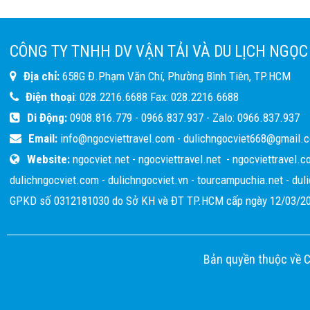
giới anh hào Võ Tòng, với ban điều hành
tour hết sức thân thiện, dễ thương (bị bên
CÔNG TY TNHH DV VẬN TẢI VÀ DU LỊCH NGỌC
công ty quần ko kể thời gian), anh MC hóm
Địa chỉ:
658G Đ.Phạm Văn Chí, Phường Bình Tiên, TP.HCM
hỉnh, dẫn dắt hấp dẫn làm cho ai cũng
Điện thoại
:
028.2216.6688
Fax:
028.2216.6688
quẩy quá quẩy và còn nhiều người nữa ai
Di Động:
0908.816.779
-
0966.837.937
- Zalo:
0966.837.937
cũng hết sức đáng yêu. Cảm ơn Ngọc Việt
Email:
info@ngocviettravel.com
-
dulichngocviet668@gmail.
Travel, hẹn một ngày không xa sẽ gặp lại
Website:
ngocviet.net
-
ngocviettravel.net
-
ngocviettravel.c
các bạn.
dulichngocviet.com
-
dulichngocviet.vn
-
tourcampuchia.net
-
dul
GPKD số 0312181030 do Sở KH và ĐT TP.HCM cấp ngày 12/03/20
Bản quyền thuộc về 