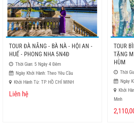
TOUR ĐÀ NẴNG - BÀ NÀ - HỘI AN -
TOUR BÌ
HUẾ - PHONG NHA 5N4Đ
TẶNG M
HÙM
Thời Gian: 5 Ngày 4 Đêm
Thời Gi
Ngày Khởi Hành: Theo Yêu Cầu
Ngày K
Khởi Hành Từ: TP. HỒ CHÍ MINH
Khởi Hà
Liên hệ
Minh
2,110,