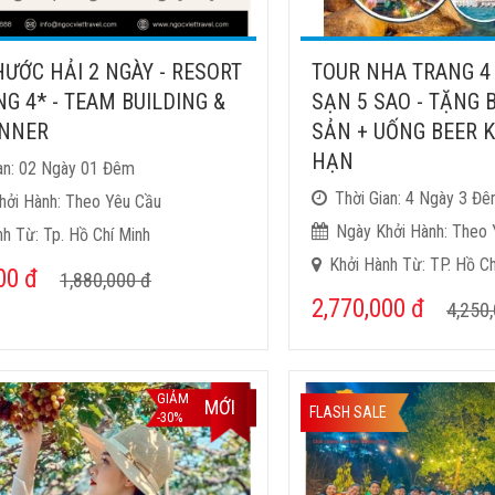
ƯỚC HẢI 2 NGÀY - RESORT
TOUR NHA TRANG 4
G 4* - TEAM BUILDING &
SẠN 5 SAO - TẶNG 
INNER
SẢN + UỐNG BEER K
HẠN
ian: 02 Ngày 01 Đêm
Thời Gian: 4 Ngày 3 Đ
hởi Hành: Theo Yêu Cầu
Ngày Khởi Hành: Theo 
h Từ: Tp. Hồ Chí Minh
Khởi Hành Từ: TP. Hồ Ch
000
đ
1,880,000
đ
2,770,000
đ
4,250
GIẢM
MỚI
FLASH SALE
-30%