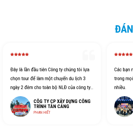
ĐÁN
Đây là lần đầu tiên Công ty chúng tôi lựa
Các bạn n
chọn tour để làm một chuyến du lịch 3
trong mọi
ngày 2 đêm cho toàn bộ NLĐ của công ty.
nhiều.
Thực sự đây là một chuyến đi hết sức vui,
CÔG TY CP XÂY DỰNG CÔNG
ý nghĩa nhằm gắn bó hơn tình đoàn kết
TRÌNH TÂN CẢNG
PHAN HIẾT
của cả công ty. Ngọc Việt travel thực sự
có chương trình hết sức tuyệt vời, có ý
nghĩa và cực kỳ vui với bạn HDV nổi tiếng