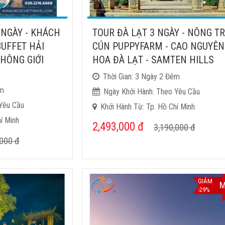
 NGÀY - KHÁCH
TOUR ĐÀ LẠT 3 NGÀY - NÔNG TR
BUFFET HẢI
CÚN PUPPYFARM - CAO NGUYÊN
HÔNG GIỚI
HOA ĐÀ LẠT - SAMTEN HILLS
Thời Gian: 3 Ngày 2 Đêm
êm
Ngày Khởi Hành: Theo Yêu Cầu
Yêu Cầu
Khởi Hành Từ: Tp. Hồ Chí Minh
í Minh
2,493,000
đ
3,190,000
đ
,000
đ
GIẢM
M
-29%