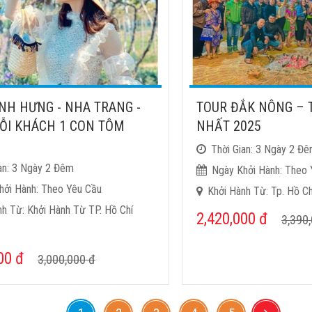
NH HƯNG - NHA TRANG -
TOUR ĐẮK NÔNG – 
ỖI KHÁCH 1 CON TÔM
NHẤT 2025
Thời Gian: 3 Ngày 2 Đ
an: 3 Ngày 2 Đêm
Ngày Khởi Hành: Theo 
hởi Hành: Theo Yêu Cầu
Khởi Hành Từ: Tp. Hồ Ch
nh Từ: Khởi Hành Từ TP. Hồ Chí
2,420,000
đ
3,390
000
đ
3,000,000
đ