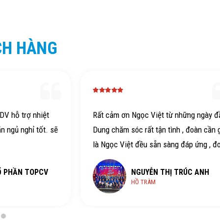
CH HÀNG
HDV hỗ trợ nhiệt
Rất cảm ơn Ngọc Việt từ những ngày đ
ăn ngủ nghỉ tốt. sẽ
Dung chăm sóc rất tận tình , đoàn cần 
là Ngọc Việt đều sẵn sàng đáp ứng , đ
điều chỉnh liên tục Ngọc Việt cũng hổ t
Ổ PHẦN TOPCV
NGUYỄN THỊ TRÚC ANH
rất nhiệt tình . HDV (bạn Thái) siêu nhi
HỒ TRÀM
tình, chiều đoàn hết mức . Hy vọng sẽ 
nhiều dịp hợp tác với Ngọc Việt