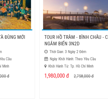
TÀ ĐÙNG MỚI
TOUR HỒ TRÀM - BÌNH CHÂU - 
NGẮM BIỂN 3N2D
êm
Thời Gian: 3 Ngày 2 Đêm
Yêu Cầu
Ngày Khởi Hành: Theo Yêu Cầu
í Minh
Khởi Hành Từ: Tp. Hồ Chí Minh
1,980,000
đ
,000
đ
2,758,000
đ