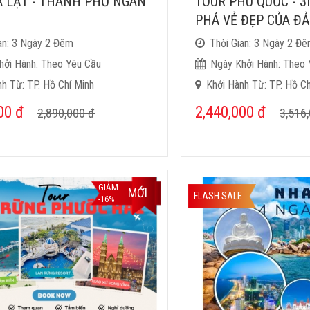
À LẠT - THÀNH PHỐ NGÀN
TOUR PHÚ QUỐC - 3
PHÁ VẺ ĐẸP CỦA Đ
an: 3 Ngày 2 Đêm
Thời Gian: 3 Ngày 2 Đ
hởi Hành: Theo Yêu Cầu
Ngày Khởi Hành: Theo 
h Từ: TP. Hồ Chí Minh
Khởi Hành Từ: TP. Hồ Ch
000
đ
2,440,000
đ
2,890,000
đ
3,516
GIẢM
MỚI
FLASH SALE
-16%