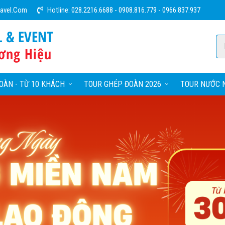
ravel.com
Hotline:
028.2216.6688
-
0908.816.779
-
0966.837.937
L & EVENT
ơng Hiệu
OÀN - TỪ 10 KHÁCH
TOUR GHÉP ĐOÀN 2026
TOUR NƯỚC N