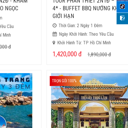
N2Đ - KHÁM
TOUR PHAN THIẾT 2N1Đ – RES
ẢO NGỌC
4* - BUFFET BBQ NƯỚNG KHÔN
GIỚI HẠN
êm
Thời Gian: 2 Ngày 1 Đêm
Yêu Cầu
Ngày Khởi Hành: Theo Yêu Cầu
í Minh
Khởi Hành Từ: TP Hồ Chí Minh
,000
đ
1,420,000
đ
1,890,000
đ
TRỌN GÓI 100%