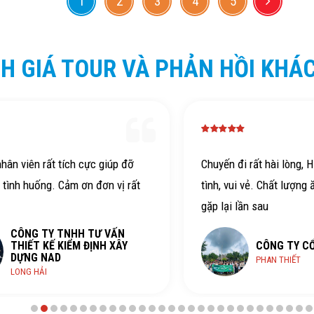
1
2
3
4
5
H GIÁ TOUR VÀ PHẢN HỒI KHÁ
hân viên rất tích cực giúp đỡ
Chuyến đi rất hài lòng, 
 tình huống. Cảm ơn đơn vị rất
tình, vui vẻ. Chất lượng 
gặp lại lần sau
CÔNG TY TNHH TƯ VẤN
THIẾT KẾ KIỂM ĐỊNH XÂY
CÔNG TY C
DỰNG NAD
PHAN THIẾT
LONG HẢI