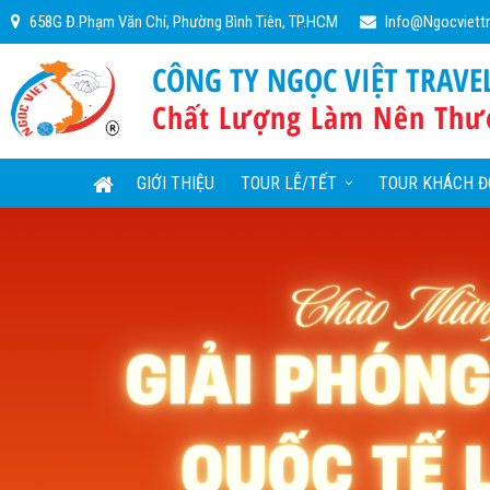
658G Đ.Phạm Văn Chí, Phường Bình Tiên, TP.HCM
Info@ngocviett
CÔNG TY NGỌC VIỆT TRAVE
Chất Lượng Làm Nên Thư
GIỚI THIỆU
TOUR LỄ/TẾT
TOUR KHÁCH Đ