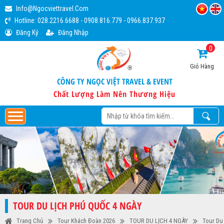
Info@ngocviettravel.com
Hotline:
028.2216.6688
-
0908.816.779
-
0966.837.937
Đăng Ký
Đăng Nhập
0
Giỏ Hàng
CÔNG TY NGỌC VIỆT TRAVEL & EVENT
Chất Lượng Làm Nên Thương Hiệu
TOUR DU LỊCH PHÚ QUỐC 4 NGÀY
Trang Chủ
Tour Khách Đoàn 2026
TOUR DU LỊCH 4 NGÀY
Tour Du