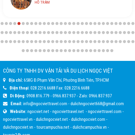
HỒ TRÀM
CÔNG TY TNHH DV VẬN TẢI VÀ DU LỊCH NGỌC VIỆT
Địa chỉ:
658G Đ.Phạm Văn Chí, Phường Bình Tiên, TP.HCM
Điện thoại
:
028.2216.6688
Fax:
028.2216.6688
Di Động:
0908.816.779
-
0966.837.937
- Zalo:
0966.837.937
Email:
info@ngocviettravel.com
-
dulichngocviet668@gmail.com
Website:
ngocviet.net
-
ngocviettravel.net
-
ngocviettravel.com
-
ngocviettravel.vn
-
dulichngocviet.net
-
dulichngocviet.com
-
dulichngocviet.vn
-
tourcampuchia.net
-
dulichcampuchia.vn
-
tourvip24h.com