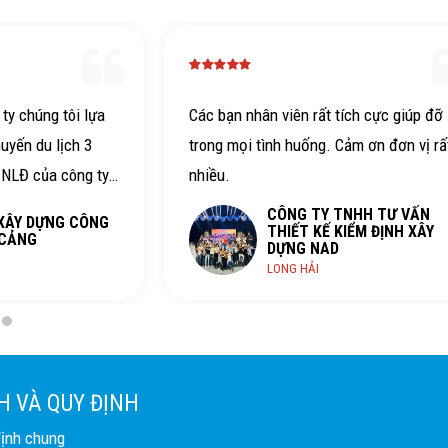
ch cực giúp đỡ
Chuyến đi rất hài lòng, HDV hỗ trợ nhiệ
ảm ơn đơn vị rất
tình, vui vẻ. Chất lượng ăn ngủ nghỉ tốt
gặp lại lần sau
NHH TƯ VẤN
ỂM ĐỊNH XÂY
CÔNG TY CỔ PHẦN TOPCV
PHAN THIẾT
H VÀ QUY ĐỊNH
định chung