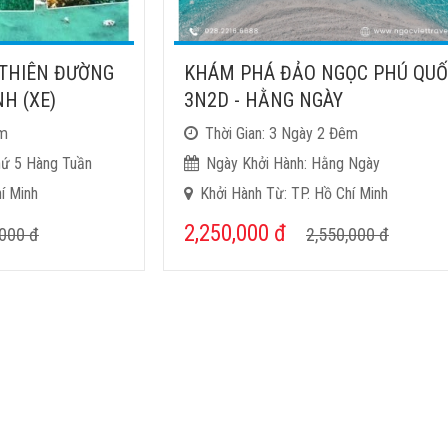
 THIÊN ĐƯỜNG
KHÁM PHÁ ĐẢO NGỌC PHÚ QU
H (XE)
3N2D - HẰNG NGÀY
êm
Thời Gian: 3 Ngày 2 Đêm
hứ 5 Hàng Tuần
Ngày Khởi Hành: Hằng Ngày
í Minh
Khởi Hành Từ: TP. Hồ Chí Minh
2,250,000
đ
,000
đ
2,550,000
đ