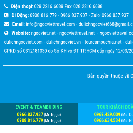
Điện thoại
:
028.2216.6688
Fax:
028.2216.6688
quẩy quá 
Di Động:
0908.816.779
-
0966.837.937
- Zalo:
0966.837.937
cũng hết
Email:
info@ngocviettravel.com
-
dulichngocviet668@gmail.
Travel, h
Website:
ngocviet.net
-
ngocviettravel.net
-
ngocviettravel.c
các bạn.
dulichngocviet.com
-
dulichngocviet.vn
-
tourcampuchia.net
-
dul
GPKD số 0312181030 do Sở KH và ĐT TP.HCM cấp ngày 12/03/20
Bản quyền thuộc về 
EVENT & TEAMBUIDING
TOUR KHÁCH ĐO
0966.837.937
0969.429.009
(Mr: Ngọc)
(Ms: D
0908.816.779
0966.634.534
(Mr: Ngọc)
(Ms: N