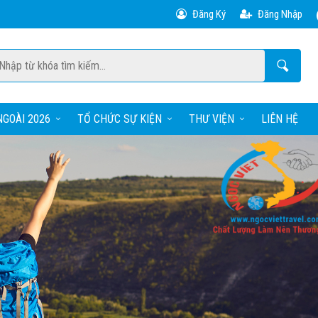
Đăng Ký
Đăng Nhập
GOÀI 2026
TỔ CHỨC SỰ KIỆN
THƯ VIỆN
LIÊN HỆ