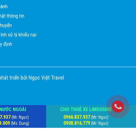
hành
ật thông tin
chuyển
ình xử lý khiếu nại
y định
phát triển bởi
Ngọc Việt Travel
NƯỚC NGOÀI
CHO THUÊ XE LIMOUSINE
7.937
0966.837.937
(Mr: Ngọc)
(Mr: Ngọc)
9.009
0908.816.779
(Ms: Dung)
(Mr: Ngọc)