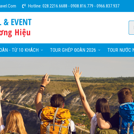
ravel.com
Hotline:
028.2216.6688
-
0908.816.779
-
0966.837.937
L & EVENT
ơng Hiệu
OÀN - TỪ 10 KHÁCH
TOUR GHÉP ĐOÀN 2026
TOUR NƯỚC N