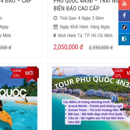
 4 ĐẢO – CÁP
PHÚ QUỐC 4N3Đ – TRẢI NGHIỆ
BIỂN ĐẢO CAO CẤP
êm
Thời Gian: 4 Ngày 3 Đêm
 Ngày
Ngày Khởi Hành: Hàng Ngày
í Minh
Khởi Hành Từ: TP. Hồ Chí Minh
2,050,000
đ
,000
đ
2,550,000
đ
GIẢM
GIẢM
MỚI
M
-25%
-22%