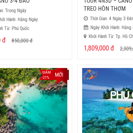
ANO 3-4 ĐẢO
TOUR 4N3D – CANO
TREO HÒN THƠM
an: Trong Ngày
Thời Gian: 4 Ngày 3 Đ
hởi Hành: Hằng Ngày
Ngày Khởi Hành: Hằng
nh Từ: Phú Quốc
Khởi Hành Từ: Tp. Hồ Ch
0
đ
850,000
đ
1,809,000
đ
2,309
GIẢM
MỚI
-21%