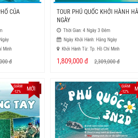
PHỐ CỦA
TOUR PHÚ QUỐC KHỞI HÀNH H
NGÀY
êm
Thời Gian: 4 Ngày 3 Đêm
 Ngày
Ngày Khởi Hành: Hằng Ngày
í Minh
Khởi Hành Từ: Tp. Hồ Chí Minh
1,809,000
đ
,000
đ
2,309,000
đ
GIẢM
GIẢM
MỚI
M
-12%
-12%