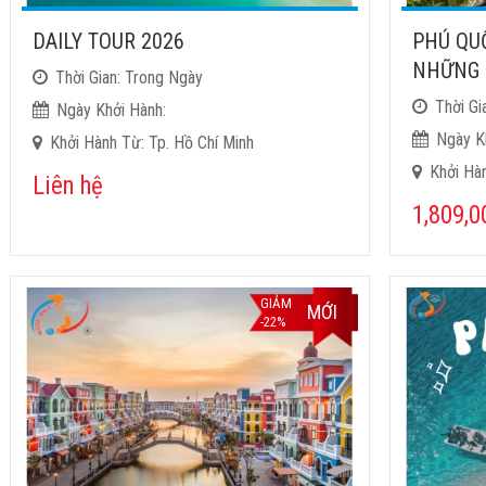
DAILY TOUR 2026
PHÚ QU
NHỮNG 
Thời Gian: Trong Ngày
Thời Gi
Ngày Khởi Hành:
Ngày K
Khởi Hành Từ: Tp. Hồ Chí Minh
Khởi Hàn
Liên hệ
1,809,
GIẢM
MỚI
-22%