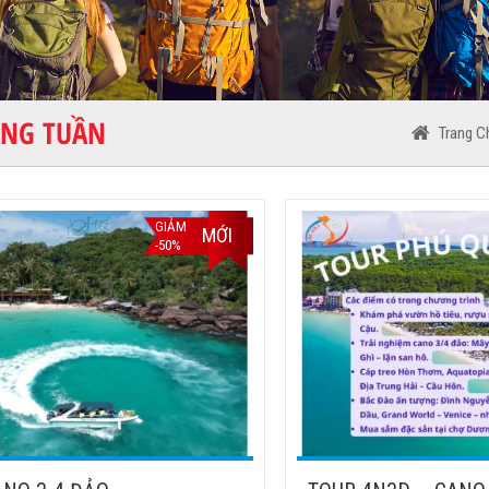
ẰNG TUẦN
Trang C
GIẢM
MỚI
-50%