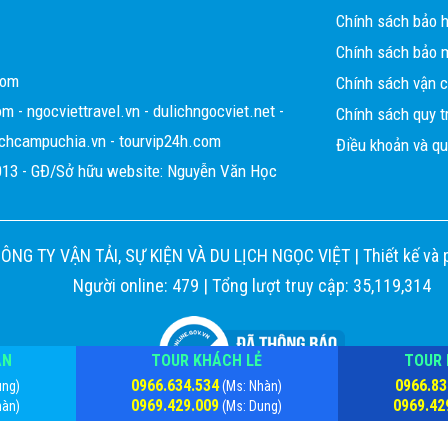
Chính sách bảo 
quẩy và còn nhiều người nữa ai
Chính sách bảo m
 sức đáng yêu. Cảm ơn Ngọc Việt
com
Chính sách vận 
ẹn một ngày không xa sẽ gặp lại
om
-
ngocviettravel.vn
-
dulichngocviet.net
-
Chính sách quy tr
ichcampuchia.vn
-
tourvip24h.com
Điều khoản và qu
13 - GĐ/Sở hữu website: Nguyễn Văn Học
CÔNG TY VẬN TẢI, SỰ KIỆN VÀ DU LỊCH NGỌC VIỆT |
Thiết kế và 
Người online: 479 | Tổng lượt truy cập: 35,119,314
ÀN
TOUR KHÁCH LẺ
TOUR 
0966.634.534
0966.83
ung)
(Ms: Nhàn)
0969.429.009
0969.42
hàn)
(Ms: Dung)