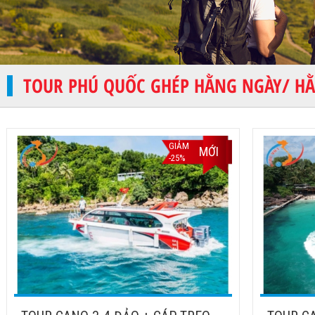
TOUR PHÚ QUỐC GHÉP HẰNG NGÀY/ H
GIẢM
MỚI
-25%