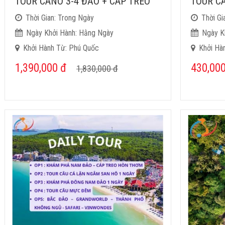
TOUR CANO 3-4 ĐẢO + CÁP TREO
TOUR C
Thời Gian: Trong Ngày
Thời Gi
Ngày Khởi Hành: Hằng Ngày
Ngày K
Khởi Hành Từ: Phú Quốc
Khởi Hà
1,390,000
đ
430,00
1,830,000
đ