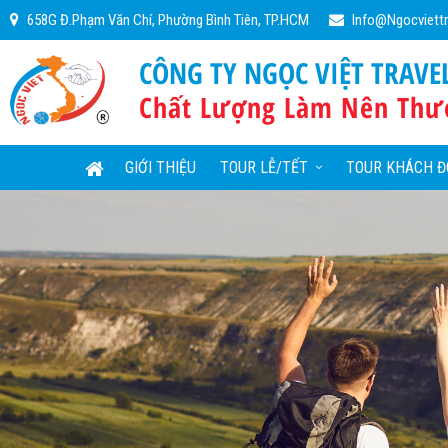
658G Đ.Phạm Văn Chí, Phường Bình Tiên, TP.HCM
Info@ngocviett
CÔNG TY NGỌC VIỆT TRAVE
Chất Lượng Làm Nên Thư
GIỚI THIỆU
TOUR LỄ/TẾT
TOUR KHÁCH Đ