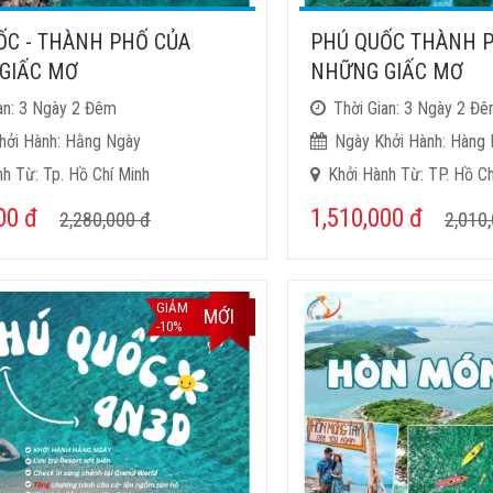
ỐC - THÀNH PHỐ CỦA
PHÚ QUỐC THÀNH 
GIẤC MƠ
NHỮNG GIẤC MƠ
an: 3 Ngày 2 Đêm
Thời Gian: 3 Ngày 2 Đ
hởi Hành: Hằng Ngày
Ngày Khởi Hành: Hàng
h Từ: Tp. Hồ Chí Minh
Khởi Hành Từ: TP. Hồ Ch
000
đ
1,510,000
đ
2,280,000
đ
2,010
GIẢM
MỚI
-10%