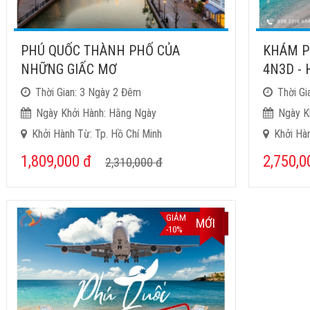
PHÚ QUỐC THÀNH PHỐ CỦA
KHÁM P
NHỮNG GIẤC MƠ
4N3D -
Thời Gian: 3 Ngày 2 Đêm
Thời Gi
Ngày Khởi Hành: Hằng Ngày
Ngày K
Khởi Hành Từ: Tp. Hồ Chí Minh
Khởi Hàn
1,809,000
đ
2,750,
2,310,000
đ
GIẢM
MỚI
-10%