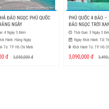
HÁ ĐẢO NGỌC PHÚ QUỐC
PHÚ QUỐC 4 ĐẢO –
 HẰNG NGÀY
ĐẢO NGỌC TRỜI XAN
an: 4 Ngày 3 Đêm
Thời Gian: 3 Ngày 3 Đ
hởi Hành: Hằng Ngày
Ngày Khởi Hành: Tối T
h Từ: TP. Hồ Chí Minh
Khởi Hành Từ: TP. Hồ Ch
000
đ
3,090,000
đ
3,050,000
đ
3,490