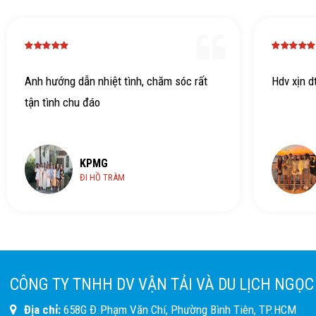
Hdv xịn dth
Đây là lầ
chọn tour
ngày 2 đ
Thực sự đ
KPMG
ý nghĩa n
HỒ TRÀM
của cả cô
có chương
nghĩa và 
giới anh 
tour hết 
CÔNG TY TNHH DV VẬN TẢI VÀ DU LỊCH NGỌC
công ty q
Địa chỉ:
658G Đ.Phạm Văn Chí, Phường Bình Tiên, TP.HCM
hỉnh, dẫn