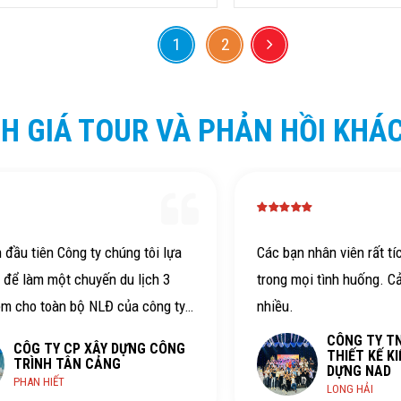
1
2
H GIÁ TOUR VÀ PHẢN HỒI KHÁ
n đầu tiên Công ty chúng tôi lựa
Các bạn nhân viên rất tí
 để làm một chuyến du lịch 3
trong mọi tình huống. C
êm cho toàn bộ NLĐ của công ty.
nhiều.
ây là một chuyến đi hết sức vui,
CÔNG TY T
CÔG TY CP XÂY DỰNG CÔNG
THIẾT KẾ KI
hằm gắn bó hơn tình đoàn kết
TRÌNH TÂN CẢNG
DỰNG NAD
PHAN HIẾT
ng ty. Ngọc Việt travel thực sự
LONG HẢI