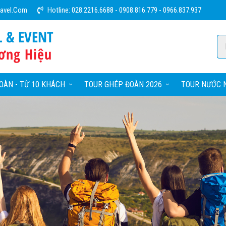
ravel.com
Hotline:
028.2216.6688
-
0908.816.779
-
0966.837.937
L & EVENT
ơng Hiệu
OÀN - TỪ 10 KHÁCH
TOUR GHÉP ĐOÀN 2026
TOUR NƯỚC N