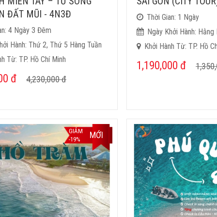
H MIỀN TÂY – TỪ SÔNG
SÀI GÒN (CITY TOUR
N ĐẤT MŨI - 4N3Đ
Thời Gian: 1 Ngày
an: 4 Ngày 3 Đêm
Ngày Khởi Hành: Hằng
hởi Hành: Thứ 2, Thứ 5 Hàng Tuần
Khởi Hành Từ: TP. Hồ Ch
h Từ: TP. Hồ Chí Minh
1,190,000
đ
1,350
000
đ
4,230,000
đ
GIẢM
MỚI
-19%