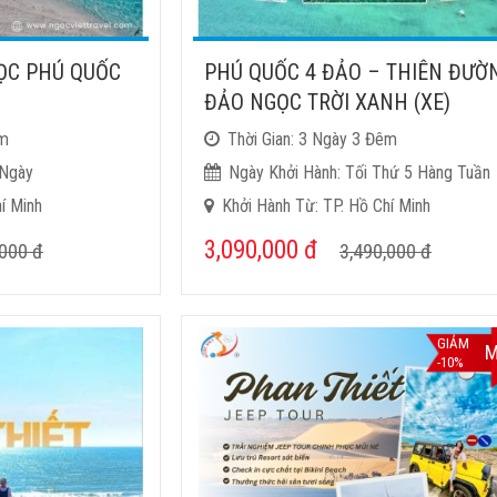
ỌC PHÚ QUỐC
PHÚ QUỐC 4 ĐẢO – THIÊN ĐƯỜ
ĐẢO NGỌC TRỜI XANH (XE)
êm
Thời Gian: 3 Ngày 3 Đêm
 Ngày
Ngày Khởi Hành: Tối Thứ 5 Hàng Tuần
í Minh
Khởi Hành Từ: TP. Hồ Chí Minh
3,090,000
đ
,000
đ
3,490,000
đ
GIẢM
M
-10%