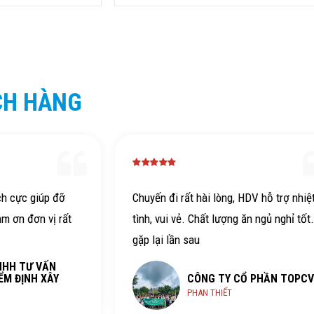
CH HÀNG
ch cực giúp đỡ
Chuyến đi rất hài lòng, HDV hỗ trợ nhiệ
ảm ơn đơn vị rất
tình, vui vẻ. Chất lượng ăn ngủ nghỉ tốt
gặp lại lần sau
NHH TƯ VẤN
ỂM ĐỊNH XÂY
CÔNG TY CỔ PHẦN TOPCV
PHAN THIẾT