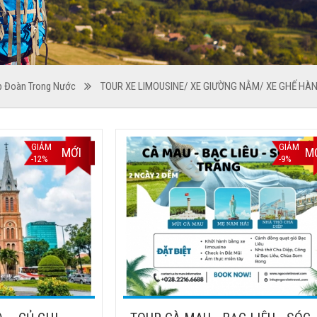
p Đoàn Trong Nước
TOUR XE LIMOUSINE/ XE GIƯỜNG NẰM/ XE GHẾ HÀ
GIẢM
GIẢM
MỚI
M
-12%
-9%