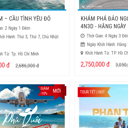
M – CẦU TÌNH YÊU ĐỎ
KHÁM PHÁ ĐẢO NG
4N3D - HẰNG NGÀY
an: 2 Ngày 1 Đêm
Thời Gian: 4 Ngày 3 Đ
hởi Hành: Thứ 3, Thứ 7, Chủ Nhật
Ngày Khởi Hành: Hằng
Khởi Hành Từ: TP. Hồ Ch
h Từ: Tp. Hồ Chí Minh
2,750,000
đ
000
đ
3,050
2,686,000
đ
GIẢM
MỚI
TOUR TẾT | HOT
-10%