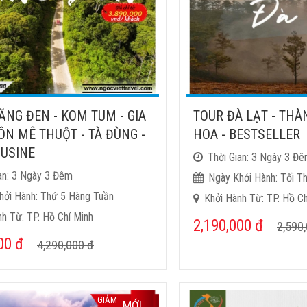
NG ĐEN - KOM TUM - GIA
TOUR ĐÀ LẠT - TH
UÔN MÊ THUỘT - TÀ ĐÙNG -
HOA - BESTSELLER
OUSINE
Thời Gian: 3 Ngày 3 Đ
an: 3 Ngày 3 Đêm
Ngày Khởi Hành: Tối T
hởi Hành: Thứ 5 Hàng Tuần
Khởi Hành Từ: TP. Hồ Ch
h Từ: TP. Hồ Chí Minh
2,190,000
đ
2,590
000
đ
4,290,000
đ
GIẢM
MỚI