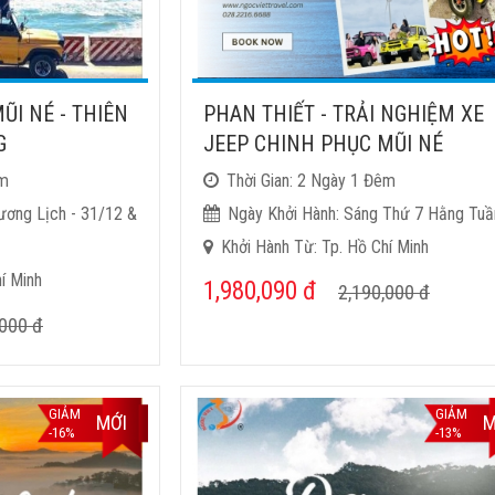
ŨI NÉ - THIÊN
PHAN THIẾT - TRẢI NGHIỆM XE
G
JEEP CHINH PHỤC MŨI NÉ
êm
Thời Gian: 2 Ngày 1 Đêm
ương Lịch - 31/12 &
Ngày Khởi Hành: Sáng Thứ 7 Hằng Tuầ
Khởi Hành Từ: Tp. Hồ Chí Minh
í Minh
1,980,090
đ
2,190,000
đ
,000
đ
GIẢM
GIẢM
MỚI
M
-16%
-13%