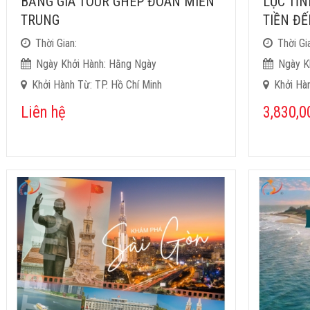
BẢNG GIÁ TOUR GHÉP ĐOÀN MIỀN
LỤC TỈN
TRUNG
TIỀN ĐẾ
Thời Gian:
Thời Gi
Ngày Khởi Hành: Hằng Ngày
Ngày K
Khởi Hành Từ: TP. Hồ Chí Minh
Khởi Hàn
Liên hệ
3,830,