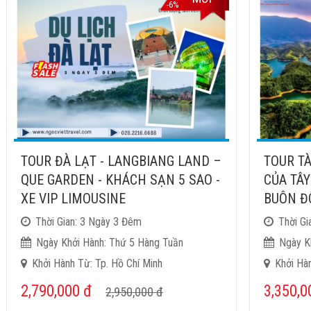
-6%
TOUR ĐÀ LẠT - LANGBIANG LAND –
TOUR TÀ
QUE GARDEN - KHÁCH SẠN 5 SAO -
CỦA TÂY
XE VIP LIMOUSINE
BUÔN ĐÔ
Thời Gian: 3 Ngày 3 Đêm
Thời Gi
Ngày Khởi Hành: Thứ 5 Hàng Tuần
Ngày K
Khởi Hành Từ: Tp. Hồ Chí Minh
Khởi Hà
2,790,000
đ
3,350,
2,950,000
đ