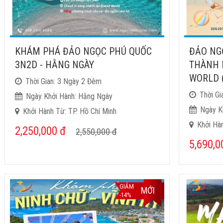
KHÁM PHÁ ĐẢO NGỌC PHÚ QUỐC
ĐẢO NG
3N2D - HẰNG NGÀY
THÀNH 
WORLD 
Thời Gian: 3 Ngày 2 Đêm
Thời Gi
Ngày Khởi Hành: Hằng Ngày
Ngày K
Khởi Hành Từ: TP. Hồ Chí Minh
Khởi Hà
2,250,000
đ
2,550,000
đ
5,690,
GIẢM
MỚI
-14%