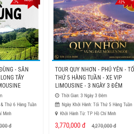
-7%
-12%
 ĐÙNG - SĂN
TOUR QUY NHƠN - PHÚ YÊN - TỐ
 LONG TÂY
THỨ 5 HÀNG TUẦN - XE VIP
IMOUSINE
LIMOUSINE - 3 NGÀY 3 ĐÊM
êm
Thời Gian: 3 Ngày 3 Đêm
 & Thứ 6 Hàng Tuần
Ngày Khởi Hành: Tối Thứ 5 Hàng Tuần
í Minh
Khởi Hành Từ: TP Hồ Chí Minh
3,770,000
đ
,000
đ
4,270,000
đ