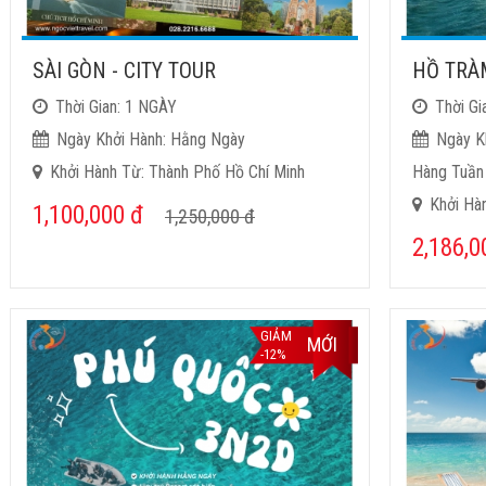
SÀI GÒN - CITY TOUR
HỒ TRÀ
Thời Gian: 1 NGÀY
Thời Gi
Ngày Khởi Hành: Hằng Ngày
Ngày K
Khởi Hành Từ: Thành Phố Hồ Chí Minh
Hàng Tuần
Khởi Hàn
1,100,000
đ
1,250,000
đ
2,186,
GIẢM
MỚI
-12%