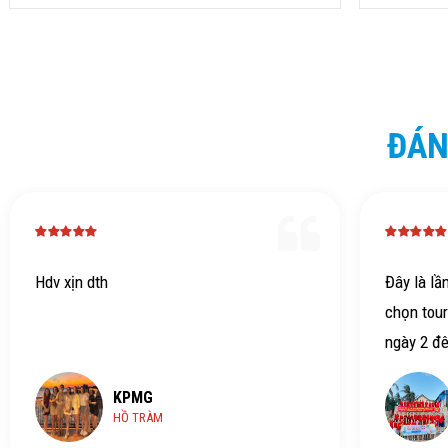
ĐÁN
Hdv xịn dth
Đây là lầ
chọn tour
ngày 2 đ
Thực sự đ
KPMG
ý nghĩa n
HỒ TRÀM
của cả cô