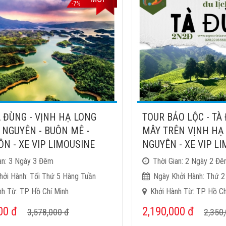
-7%
 ĐÙNG - VỊNH HẠ LONG
TOUR BẢO LỘC - TÀ
 NGUYÊN - BUÔN MÊ -
MÂY TRÊN VỊNH HẠ
N - XE VIP LIMOUSINE
NGUYÊN - XE VIP L
an: 3 Ngày 3 Đêm
Thời Gian: 2 Ngày 2 Đ
hởi Hành: Tối Thứ 5 Hàng Tuần
Ngày Khởi Hành: Thứ 2
nh Từ: TP Hồ Chí Minh
Khởi Hành Từ: TP. Hồ Ch
000
đ
2,190,000
đ
3,578,000
đ
2,350