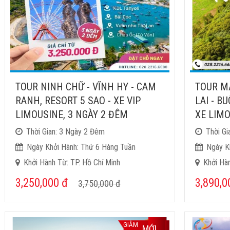
TOUR NINH CHỮ - VĨNH HY - CAM
TOUR MĂ
RANH, RESORT 5 SAO - XE VIP
LAI - B
LIMOUSINE, 3 NGÀY 2 ĐÊM
XE LIM
Thời Gian: 3 Ngày 2 Đêm
Thời Gi
Ngày Khởi Hành: Thứ 6 Hàng Tuần
Ngày K
Khởi Hành Từ: TP. Hồ Chí Minh
Khởi Hàn
3,250,000
đ
3,890,
3,750,000
đ
GIẢM
MỚI