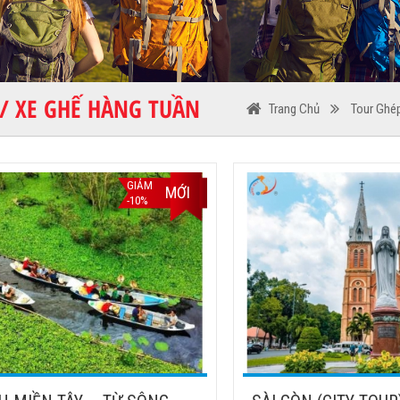
/ XE GHẾ HÀNG TUẦN
Trang Chủ
Tour Ghé
GIẢM
MỚI
-10%