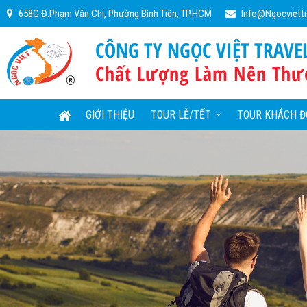
658G Đ.Phạm Văn Chí, Phường Bình Tiên, TP.HCM
Info@ngocviett
CÔNG TY NGỌC VIỆT TRAVE
Chất Lượng Làm Nên Thư
GIỚI THIỆU
TOUR LỄ/TẾT
TOUR KHÁCH Đ