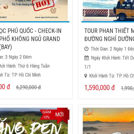
ỌC PHÚ QUỐC - CHECK-IN
TOUR PHAN THIẾT M
PHỐ KHÔNG NGỦ GRAND
ĐƯỜNG NGHỈ DƯỠN
(BAY)
Thời Gian: 2 Ngày 1 Đ
an: 3 Ngày 2 Đêm
Ngày Khởi Hành: Tết D
hởi Hành: Thứ 6 Hàng Tuần
1/1
nh Từ: TP Hồ Chí Minh
Khởi Hành Từ: TP. Hồ Ch
000
đ
1,590,000
đ
6,290,000
đ
1,990
GIẢM
MỚI
-10%