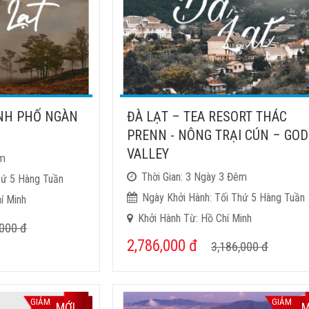
ÀNH PHỐ NGÀN
ĐÀ LẠT – TEA RESORT THÁC
PRENN - NÔNG TRẠI CÚN – GOD
VALLEY
êm
Thời Gian: 3 Ngày 3 Đêm
hứ 5 Hàng Tuần
Ngày Khởi Hành: Tối Thứ 5 Hàng Tuần
í Minh
Khởi Hành Từ: Hồ Chí Minh
,000
đ
2,786,000
đ
3,186,000
đ
GIẢM
GIẢM
MỚI
M