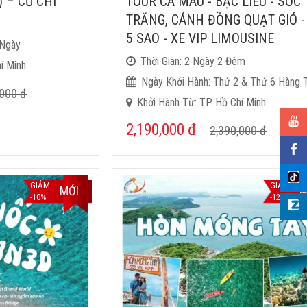
) – CỦ CHI
TOUR CÀ MAU - BẠC LIÊU - SÓC
TRĂNG, CÁNH ĐỒNG QUẠT GIÓ -
5 SAO - XE VIP LIMOUSINE
 Ngày
Thời Gian: 2 Ngày 2 Đêm
í Minh
Ngày Khởi Hành: Thứ 2 & Thứ 6 Hàng 
,000
đ
Khởi Hành Từ: TP. Hồ Chí Minh
2,190,000
đ
2,390,000
đ
GIẢM
GIẢM
MỚI
M
-10%
-12%