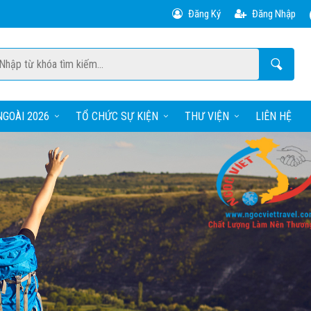
Đăng Ký
Đăng Nhập
GOÀI 2026
TỔ CHỨC SỰ KIỆN
THƯ VIỆN
LIÊN HỆ