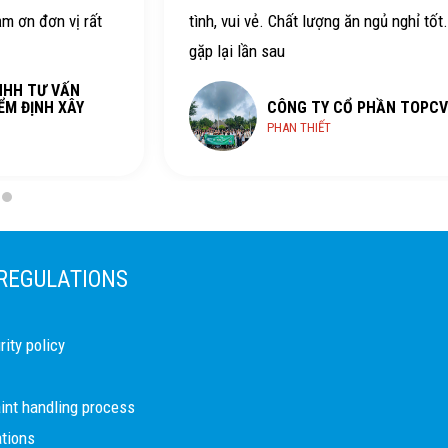
ảm ơn đơn vị rất
tình, vui vẻ. Chất lượng ăn ngủ nghỉ tốt
gặp lại lần sau
NHH TƯ VẤN
ỂM ĐỊNH XÂY
CÔNG TY CỔ PHẦN TOPCV
PHAN THIẾT
 REGULATIONS
ity policy
int handling process
tions