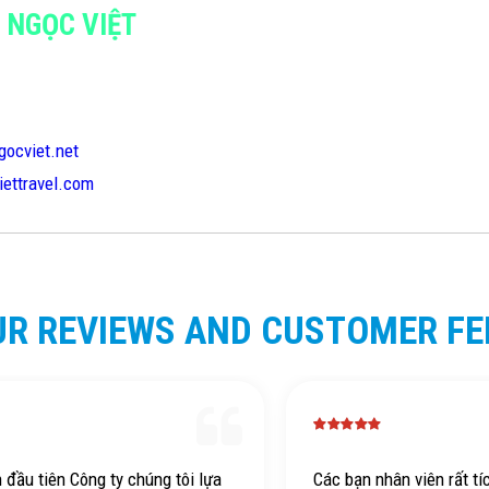
H NGỌC VIỆT
gocviet.net
iettravel.com
UR REVIEWS AND CUSTOMER F
n đầu tiên Công ty chúng tôi lựa
Các bạn nhân viên rất tí