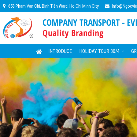
658 Pham Van Chi, Binh Tiên Ward, Ho Chi Minh City
Info@ngocvie
COMPANY TRANSPORT - EVE
Quality Branding
INTRODUCE
HOLIDAY TOUR 30/4
GR