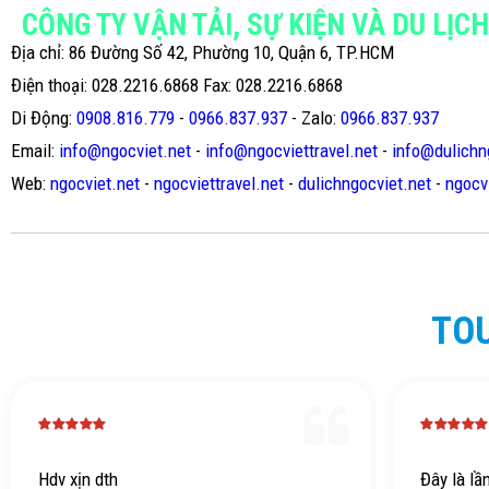
CÔNG TY VẬN TẢI, SỰ KIỆN VÀ DU LỊC
Địa chỉ: 86 Đường Số 42, Phường 10, Quận 6, TP.HCM
Điện thoại: 028.2216.6868 Fax: 028.2216.6868
Di Động:
0908.816.779
-
0966.837.937
- Zalo:
0966.837.937
Email:
info@ngocviet.net
-
info@ngocviettravel.net
-
info@dulichn
Web:
ngocviet.net
-
ngocviettravel.net
-
dulichngocviet.net
-
ngocv
TO
Hdv xịn dth
Đây là lầ