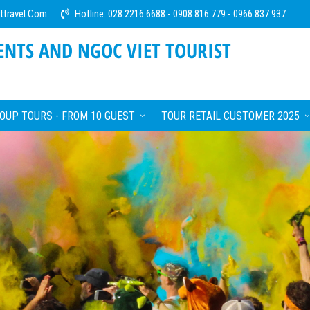
ttravel.com
Hotline:
028.2216.6688
-
0908.816.779
-
0966.837.937
NTS AND NGOC VIET TOURIST
OUP TOURS - FROM 10 GUEST
TOUR RETAIL CUSTOMER 2025