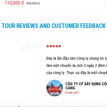
710,000
đ
850,000
đ
TOUR REVIEWS AND CUSTOMER FEEDBACK
Đây là lần đầu tiên Công ty chúng tôi lựa chọn tour để
làm một chuyến du lịch 3 ngày 2 đêm cho toàn bộ NLĐ
của công ty. Thực sự đây là một chuyến đi hết sức vui, ý
nghĩa nhằm gắn bó hơn tình đoàn kết của cả công ty.
CÔG TY CP XÂY DỰNG CÔNG TRÌNH TÂN
Ngọc Việt travel thực sự có chương trình hết sức tuyệt
CẢNG
PHAN HIẾT
vời, có ý nghĩa và cực kỳ vui với bạn HDV nổi tiếng giới
anh hào Võ Tòng, với ban điều hành tour hết sức thân