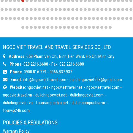
thiện, dễ thương (bị bên công ty quần ko kể thời gian),
anh MC hóm hỉnh, dẫn dắt hấp dẫn làm cho ai cũng quẩy
quá quẩy và còn nhiều người nữa ai cũng hết sức đáng
yêu. Cảm ơn Ngọc Việt Travel, hẹn một ngày không xa sẽ
gặp lại các bạn.
NGOC VIET TRAVEL AND TRAVEL SERVICES CO., LTD
Address:
658 Pham Van Chi, Binh Tiên Ward, Ho Chi Minh City
Phone
: 028.2216.6688 - Fax: 028.2216.6688
Phone
:
0908.816.779
-
0966.837.937
Email:
info@ngocviettravel.com
-
dulichngocviet668@gmail.com
Website
:
ngocviet.net
-
ngocviettravel.net
-
ngocviettravel.com
-
ngocviettravel.vn
-
dulichngocviet.net
-
dulichngocviet.com
-
dulichngocviet.vn
-
tourcampuchia.net
-
dulichcampuchia.vn
-
tourvip24h.com
POLICIES & REGULATIONS
Warranty Policy