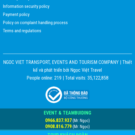
Information security policy
Payment policy
Policy on complaint handling process
Terms and regulations
NGOC VIET TRANSPORT, EVENTS AND TOURISM COMPANY |
Thiết
kế và phát triển bởi
Ngọc Việt Travel
People online: 219 | Total visits: 35,122,858
EVENT & TEAMBUIDING
0966.837.937
(Mr: Ngọc)
0908.816.779
(Mr: Ngọc)