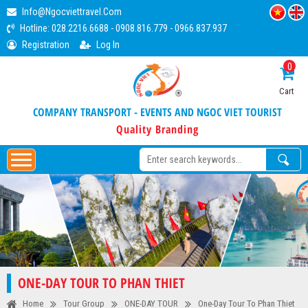
Info@ngocviettravel.com
Hotline:
028.2216.6688
-
0908.816.779
-
0966.837.937
Registration
Log In
0
Cart
COMPANY TRANSPORT - EVENTS AND NGOC VIET TOURIST
Quality Branding
ONE-DAY TOUR TO PHAN THIET
Home
Tour Group
ONE-DAY TOUR
One-Day Tour To Phan Thiet